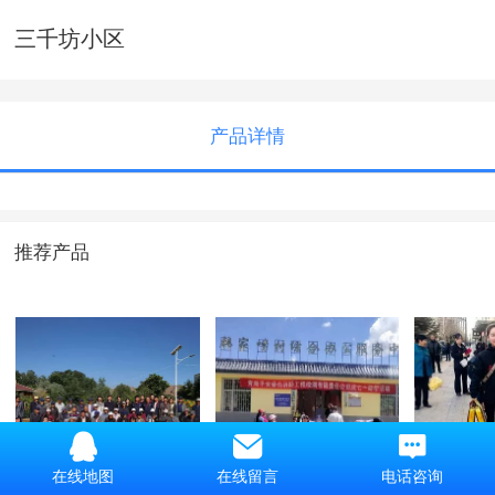
三千坊小区
产品详情
推荐产品
2020年平安区养老
“七一”助学活动
2026
在线地图
在线留言
电话咨询
院慰问